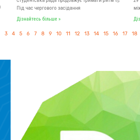
я
Під час чергового засідання
мі
Дізнайтесь більше »
Ді
2
3
4
5
6
7
8
9
10
11
12
13
14
15
16
17
18