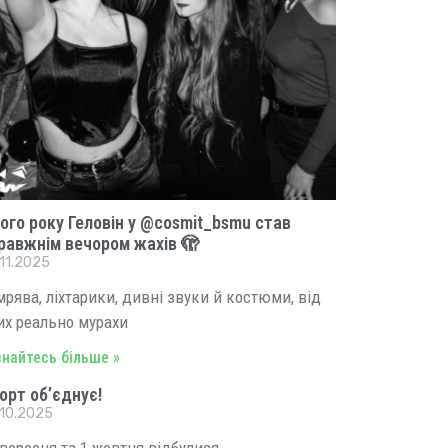
ого року Геловін у @cosmit_bsmu став
равжнім вечором жахів 🫣
11.2025
мрява, ліхтарики, дивні звуки й костюми, від
их реально мурахи
знайтесь більше »
орт об’єднує!
.10.2025
 вересня та 1 жовтня відбулися