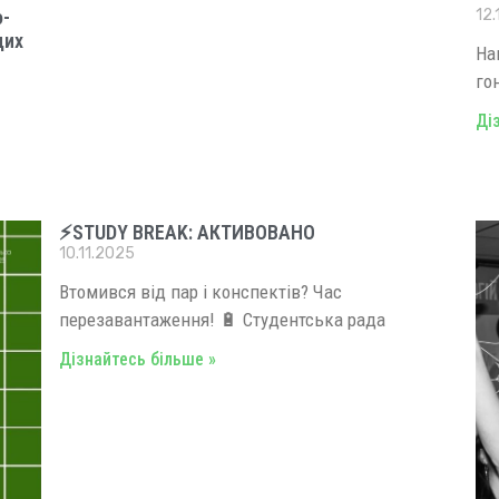
о-
12.
дих
На
го
Ді
⚡️STUDY BREAK: АКТИВОВАНО
10.11.2025
Втомився від пар і конспектів? Час
перезавантаження! 🔋 Студентська рада
Дізнайтесь більше »