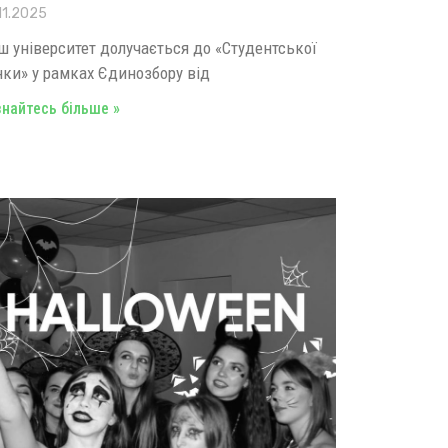
11.2025
ш університет долучається до «Студентської
нки» у рамках Єдинозбору від
знайтесь більше »