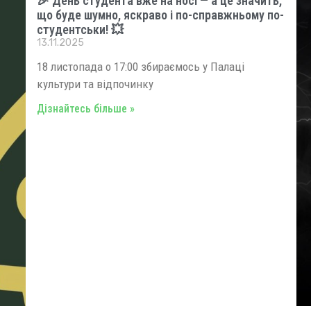
🎉 День студента вже на носі — а це значить,
що буде шумно, яскраво і по-справжньому по-
студентськи! 💥
13.11.2025
18 листопада о 17:00 збираємось у Палаці
культури та відпочинку
Дізнайтесь більше »