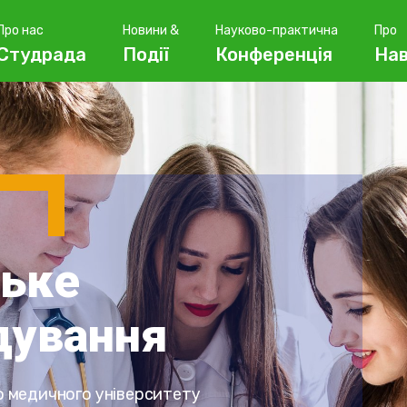
Про нас
Новини &
Науково-практична
Про
Студрада
Події
Конференція
На
ське
дування
 медичного університету