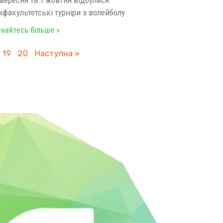
жфакультетські турніри з волейболу
знайтесь більше »
19
20
Наступна »