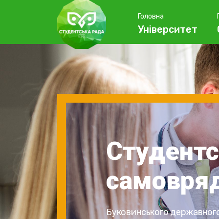
Головна
Університет
Студент
самовря
Буковинського державного