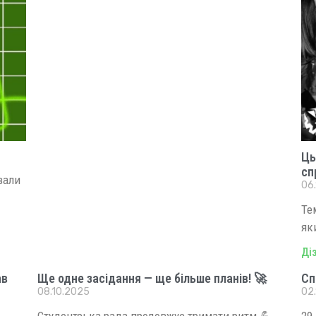
Ць
сп
вали
06.
Те
як
Ді
ав
Ще одне засідання — ще більше планів! 🚀
Сп
08.10.2025
02
Студентська рада продовжує тримати ритм 💪
29